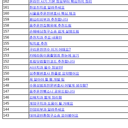
162
온라인 사기 기본 정보부터 핵심까지 정리
161
한포진치료 알려주세요
160
서울음주운전변호사 핵심 체크
159
왕십리피부과 추천합니다
158
음주운전집행유예 추천드림
157
손해배상청구소송 쉽게 설명드림
156
춘천치과 주요 내용만
155
틱치료 추천
154
구리운전연수 이거 어때요?
153
카메라등이용촬영죄 한눈에 보기
152
트립닷컴할인코드 추천합니다
151
서산치과 필수 정보만!
150
성추행변호사 한줄로 요약했어요
149
꼭 알아야 할 웹 개발 팁
148
수원성범죄전문변호사 어떻게 생각함?
147
음주운전뺑소니 공유드립니다
146
김해치과 짧게 정리함
145
계양구치과 도움이 될 거예요
144
안양피부과 알려주세요
143
대여금반환청구소송 모아봤어요