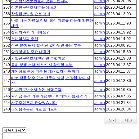
258
인천형사전문변호사 공유드립니다
admin
2026.04.20
95
257
이혼전문변호사 한눈에 보기
admin
2026.04.14
95
256
창원한방병원 요점 정리
admin
2026.04.13
93
바로 나온 자료실 정보: 최신 자료를 한눈에 확인하
255
admin
2026.04.11
93
세요
254
철산치과 이거 어때요?
admin
2026.04.19
92
253
건대역치과 추천
admin
2026.04.14
92
252
상속 분쟁 문제 발생 전 알아두면 좋은 부분
admin
2026.04.08
91
251
암요양병원 주요 내용만
admin
2026.04.15
89
250
기업전문변호사 핵심만 추렸어요
admin
2026.04.19
88
249
특허 분쟁 선택 전 반드시 확인할 부분
admin
2026.04.12
87
248
개인정보 분쟁 기본 원리와 절차 이해하기
admin
2026.04.11
87
바로 적용할 수 있는 전문의 상담, 건강한 삶의 시
247
admin
2026.04.12
86
작
246
민사전문변호사 쉽게 설명드림
admin
2026.04.16
85
245
퇴직금 분쟁 기본 개념부터 이해하기 쉽게 정리
admin
2026.04.07
85
244
사고후미조치 요약했습니다
admin
2026.04.21
84
243
군인음주운전 바로 알려드림
admin
2026.04.20
84
쓰기
태그