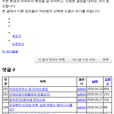
주변 환경과 아파트의 특성을 잘 파악하고, 신중한 결정을 내리는 것이 중
요합니다.
본 글에서 다룬 정보들이 여러분의 선택에 도움이 되기를 바랍니다.
추천 0
비추천 0
이 게시물을
이 글의 추천인 목록
게시글 수정 내역
목록
댓글
0
번
글쓴
조회
제목
날짜
호
이
수
262
자차운전연수 꼭 아셔야 해요
admin
2026.04.14
959
261
카메라등이용촬영죄 한줄요약
admin
2026.04.17
141
260
음주운전2회처벌 추천드림
admin
2026.06.17
116
궁금했던 리프팅 전후, 실제 변화는 얼마나 다를
259
admin
2026.04.13
98
까?