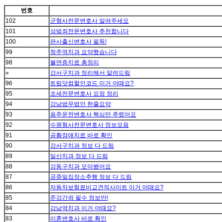
번호
102
군형사전문변호사 알려주세요
101
성범죄전문변호사 추천합니다
100
판사출신변호사 필독!
99
청주역치과 요약했습니다
98
불면증치료 총정리
»
강서구치과 정리해서 알려드림
96
트립닷컴할인코드 이거 어때요?
95
조세전문변호사 요점 정리
94
강남법무법인 한줄요약
93
음주운전변호사 핵심만 추렸어요
92
수원형사전문변호사 정보모음
91
공황장애치료 바로 확인
90
강서구치과 정보 다 드림
89
일산치과 정보 다 드림
88
강동구치과 모아봤어요
87
공중밀집장소추행 정보 다 드림
86
자동차보험료비교견적사이트 이거 어때요?
85
준강간죄 필수 정보만!
84
강남역치과 이거 어때요?
83
이혼변호사 바로 확인