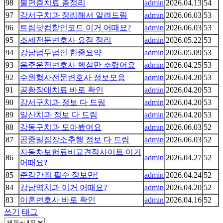
98
불면증치료 총정리
admin
2026.04.13
54
97
강서구치과 정리해서 알려드림
admin
2026.06.03
53
96
트립닷컴할인코드 이거 어때요?
admin
2026.06.03
53
95
조세전문변호사 요점 정리
admin
2026.05.22
53
94
강남법무법인 한줄요약
admin
2026.05.09
53
93
음주운전변호사 핵심만 추렸어요
admin
2026.04.25
53
92
수원형사전문변호사 정보모음
admin
2026.04.20
53
91
공황장애치료 바로 확인
admin
2026.04.20
53
90
강서구치과 정보 다 드림
admin
2026.04.20
53
89
일산치과 정보 다 드림
admin
2026.04.20
53
88
강동구치과 모아봤어요
admin
2026.06.03
52
87
공중밀집장소추행 정보 다 드림
admin
2026.06.03
52
자동차보험료비교견적사이트 이거
86
admin
2026.04.27
52
어때요?
85
준강간죄 필수 정보만!
admin
2026.04.24
52
84
강남역치과 이거 어때요?
admin
2026.04.20
52
83
이혼변호사 바로 확인
admin
2026.04.16
52
쓰기
태그