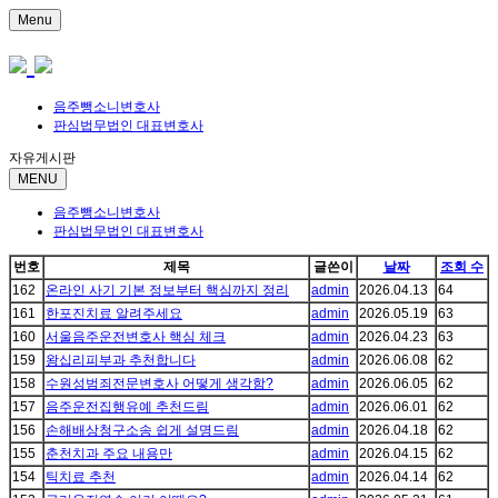
Menu
음주뺑소니변호사
판심법무법인 대표변호사
자유게시판
MENU
음주뺑소니변호사
판심법무법인 대표변호사
번호
제목
글쓴이
날짜
조회 수
162
온라인 사기 기본 정보부터 핵심까지 정리
admin
2026.04.13
64
161
한포진치료 알려주세요
admin
2026.05.19
63
160
서울음주운전변호사 핵심 체크
admin
2026.04.23
63
159
왕십리피부과 추천합니다
admin
2026.06.08
62
158
수원성범죄전문변호사 어떻게 생각함?
admin
2026.06.05
62
157
음주운전집행유예 추천드림
admin
2026.06.01
62
156
손해배상청구소송 쉽게 설명드림
admin
2026.04.18
62
155
춘천치과 주요 내용만
admin
2026.04.15
62
154
틱치료 추천
admin
2026.04.14
62