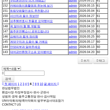
153
구리운전연수 이거 어때요?
admin
2026.05.21
61
152
카메라등이용촬영죄 한눈에 보기
admin
2026.05.15
61
151
트립닷컴할인코드 추천합니다
admin
2026.05.04
61
150
서산치과 필수 정보만!
admin
2026.04.27
61
149
성추행변호사 한줄로 요약했어요
admin
2026.04.15
61
148
꼭 알아야 할 웹 개발 팁
admin
2026.04.10
61
147
음주운전뺑소니 공유드립니다
admin
2026.05.25
60
146
김해치과 짧게 정리함
admin
2026.05.25
60
145
계양구치과 도움이 될 거예요
admin
2026.05.17
60
144
안양피부과 알려주세요
admin
2026.05.13
60
143
대여금반환청구소송 모아봤어요
admin
2026.04.20
60
쓰기
태그
검색
첫 페이지
1
2
3
4
5
6
7
8
9
10
끝 페이지
판심법무법인
前검사장·차장부장검사·판사·군판사
성범죄·경제·음주교통전담 판사·검사역임
UN마약회의/방콕마약회의 법무부검사대표참가
CONTACT US