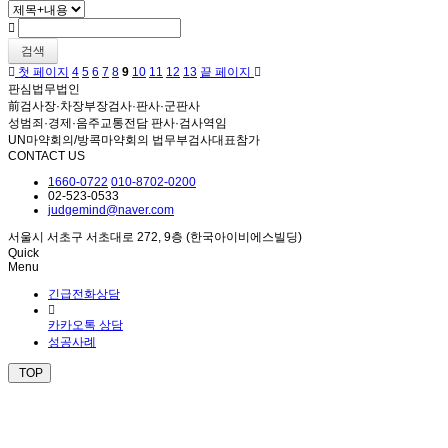
검색
첫 페이지
4
5
6
7
8
9
10
11
12
13
끝 페이지
판심법무법인
前검사장·차장부장검사·판사·군판사
성범죄·경제·음주교통전담 판사·검사역임
UN마약회의/방콕마약회의 법무부검사대표참가
CONTACT US
1660-0722
010-8702-0200
02-523-0533
judgemind@naver.com
서울시 서초구 서초대로 272, 9층 (한국아이비에스빌딩)
Quick
Menu
긴급전화상담
카카오톡 상담
성공사례
TOP