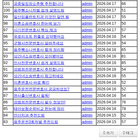
101
공중밀집장소추행 추천합니다
admin
2026.04.17
66
100
음주뺑소니처벌 쉽게 설명드림
admin
2026.04.17
51
99
일산임플란트치과 이것만 알면 됨
admin
2026.04.17
55
98
이혼소송변호사 한눈에 보기
admin
2026.04.17
50
97
사기전문변호사 핵심 체크
admin
2026.04.17
57
96
유로리프트 한줄로 요약했어요
admin
2026.04.16
54
95
군형사전문변호사 알려주세요
admin
2026.04.16
54
94
음주뺑소니변호사 짧게 정리함
admin
2026.04.16
65
93
상간녀소송변호사 모아봤어요
admin
2026.04.16
81
92
민사전문변호사 쉽게 설명드림
admin
2026.04.16
85
91
성범죄전문변호사 추천합니다
admin
2026.04.16
54
90
상간녀소송변호사 참고하세요
admin
2026.04.16
55
89
이혼변호사 바로 확인
admin
2026.04.16
52
88
음주운전전문변호사 궁금하셨죠?
admin
2026.04.16
52
87
판사출신변호사 필독!
admin
2026.04.16
54
86
성범죄전문변호사 필수 정보만!
admin
2026.04.16
76
85
태아보험순위비교 한눈에 정리
admin
2026.04.16
78
84
안산치과 추천드림
admin
2026.04.15
52
83
음주운전3회처벌 추천드림
admin
2026.04.15
57
쓰기
태그