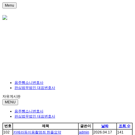
Menu
음주뺑소니변호사
판심법무법인 대표변호사
자유게시판
MENU
음주뺑소니변호사
판심법무법인 대표변호사
번호
제목
글쓴이
날짜
조회 수
102
카메라등이용촬영죄 한줄요약
admin
2026.04.17
141