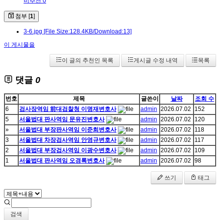
비추천 0
첨부 [
1
]
3-6.jpg
[File Size:128.4KB/Download:13]
이 게시물을
이 글의 추천인 목록
게시글 수정 내역
목록
댓글
0
번호
제목
글쓴이
날짜
조회 수
6
검사장역임 前대검찰청 이명재변호사
admin
2026.07.02
152
5
서울법대 판사역임 문유진변호사
admin
2026.07.02
120
»
서울법대 부장판사역임 이준희변호사
admin
2026.07.02
118
3
서울법대 차장검사역임 안영규변호사
admin
2026.07.02
117
2
서울법대 부장검사역임 이광수변호사
admin
2026.07.02
109
1
서울법대 판사역임 오경록변호사
admin
2026.07.02
98
쓰기
태그
검색