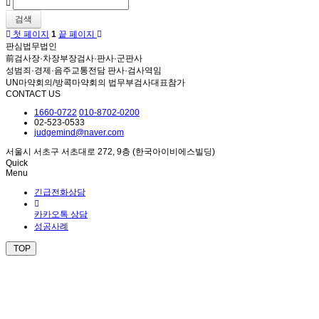
검색
첫 페이지
1
끝 페이지
판심법무법인
前검사장·차장부장검사·판사·군판사
성범죄·경제·음주교통전담 판사·검사역임
UN마약회의/방콕마약회의 법무부검사대표참가
CONTACT US
1660-0722
010-8702-0200
02-523-0533
judgemind@naver.com
서울시 서초구 서초대로 272, 9층 (한국아이비에스빌딩)
Quick
Menu
긴급전화상담
카카오톡 상담
성공사례
TOP