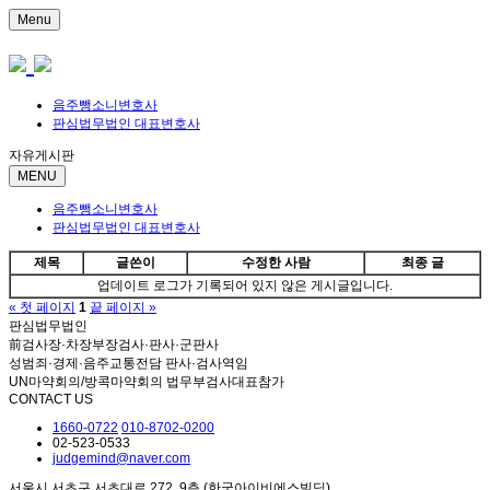
Menu
음주뺑소니변호사
판심법무법인 대표변호사
자유게시판
MENU
음주뺑소니변호사
판심법무법인 대표변호사
제목
글쓴이
수정한 사람
최종 글
업데이트 로그가 기록되어 있지 않은 게시글입니다.
« 첫 페이지
1
끝 페이지 »
판심법무법인
前검사장·차장부장검사·판사·군판사
성범죄·경제·음주교통전담 판사·검사역임
UN마약회의/방콕마약회의 법무부검사대표참가
CONTACT US
1660-0722
010-8702-0200
02-523-0533
judgemind@naver.com
서울시 서초구 서초대로 272, 9층 (한국아이비에스빌딩)