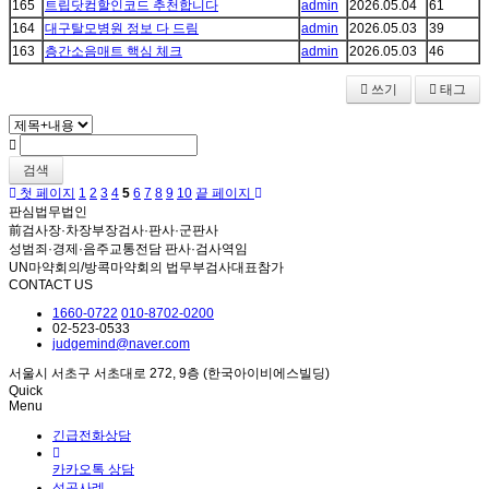
165
트립닷컴할인코드 추천합니다
admin
2026.05.04
61
164
대구탈모병원 정보 다 드림
admin
2026.05.03
39
163
층간소음매트 핵심 체크
admin
2026.05.03
46
쓰기
태그
검색
첫 페이지
1
2
3
4
5
6
7
8
9
10
끝 페이지
판심법무법인
前검사장·차장부장검사·판사·군판사
성범죄·경제·음주교통전담 판사·검사역임
UN마약회의/방콕마약회의 법무부검사대표참가
CONTACT US
1660-0722
010-8702-0200
02-523-0533
judgemind@naver.com
서울시 서초구 서초대로 272, 9층 (한국아이비에스빌딩)
Quick
Menu
긴급전화상담
카카오톡 상담
성공사례