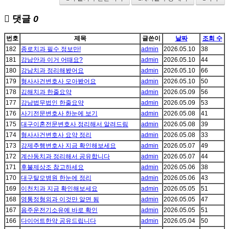
댓글
0
번호
제목
글쓴이
날짜
조회 수
182
종로치과 필수 정보만!
admin
2026.05.10
38
181
강남안과 이거 어때요?
admin
2026.05.10
44
180
강남치과 정리해봤어요
admin
2026.05.10
66
179
형사사건변호사 모아봤어요
admin
2026.05.10
50
178
김해치과 한줄요약
admin
2026.05.09
56
177
강남법무법인 한줄요약
admin
2026.05.09
53
176
사기전문변호사 한눈에 보기
admin
2026.05.08
41
175
대구이혼전문변호사 정리해서 알려드림
admin
2026.05.08
39
174
형사사건변호사 요약 정리
admin
2026.05.08
33
173
강제추행변호사 지금 확인해보세요
admin
2026.05.07
49
172
계산동치과 정리해서 공유합니다
admin
2026.05.07
44
171
후불제상조 참고하세요
admin
2026.05.06
38
170
대구탈모병원 한눈에 정리
admin
2026.05.06
43
169
이천치과 지금 확인해보세요
admin
2026.05.05
51
168
영통정형외과 이것만 알면 됨
admin
2026.05.05
47
167
음주운전기소유예 바로 확인
admin
2026.05.05
51
166
다이어트한약 공유드립니다
admin
2026.05.04
50