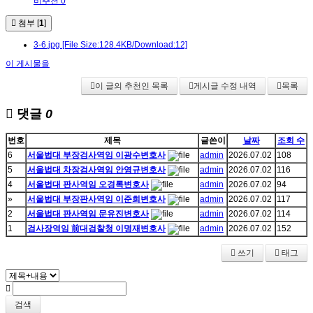
비추천 0
첨부 [
1
]
3-6.jpg
[File Size:128.4KB/Download:12]
이 게시물을
이 글의 추천인 목록
게시글 수정 내역
목록
댓글
0
번호
제목
글쓴이
날짜
조회 수
6
서울법대 부장검사역임 이광수변호사
admin
2026.07.02
108
5
서울법대 차장검사역임 안영규변호사
admin
2026.07.02
116
4
서울법대 판사역임 오경록변호사
admin
2026.07.02
94
»
서울법대 부장판사역임 이준희변호사
admin
2026.07.02
117
2
서울법대 판사역임 문유진변호사
admin
2026.07.02
114
1
검사장역임 前대검찰청 이명재변호사
admin
2026.07.02
152
쓰기
태그
검색